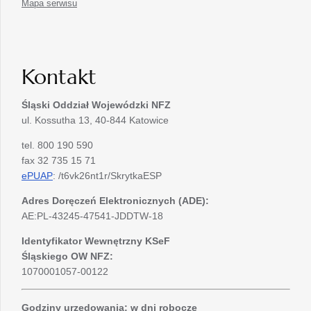
Mapa serwisu
Kontakt
Śląski Oddział Wojewódzki
NFZ
ul. Kossutha 13, 40-844 Katowice
tel. 800 190 590
fax 32 735 15 71
ePUAP
: /t6vk26nt1r/SkrytkaESP
Adres Doręczeń Elektronicznych (ADE):
AE:PL-43245-47541-JDDTW-18
Identyfikator Wewnętrzny KSeF
Śląskiego OW NFZ:
1070001057-00122
Godziny urzędowania: w dni robocze