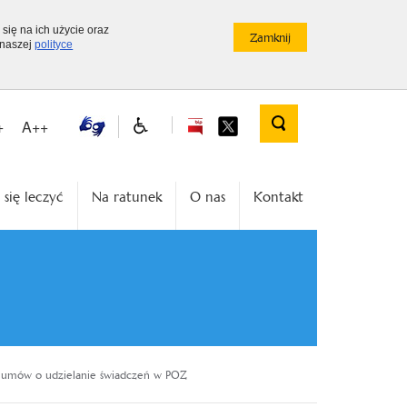
 się na ich użycie oraz
 naszej
polityce
+
A++
 się leczyć
Na ratunek
O nas
Kontakt
a umów o udzielanie świadczeń w POZ