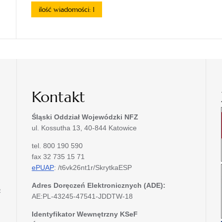
ilość wiadomości: 1
Kontakt
Śląski Oddział Wojewódzki
NFZ
ul. Kossutha 13, 40-844 Katowice
tel. 800 190 590
fax 32 735 15 71
ePUAP
: /t6vk26nt1r/SkrytkaESP
Adres Doręczeń Elektronicznych (ADE):
e
AE:PL-43245-47541-JDDTW-18
Identyfikator Wewnętrzny KSeF