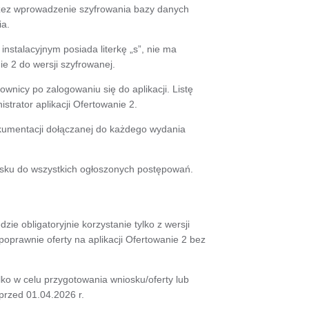
rzez wprowadzenie szyfrowania bazy danych
ia.
nstalacyjnym posiada literkę „s”, nie ma
e 2 do wersji szyfrowanej.
wnicy po zalogowaniu się do aplikacji. Listę
strator aplikacji Ofertowanie 2.
kumentacji dołączanej do każdego wydania
osku do wszystkich ogłoszonych postępowań.
e obligatoryjnie korzystanie tylko z wersji
poprawnie oferty na aplikacji Ofertowanie 2 bez
lko w celu przygotowania wniosku/oferty lub
przed 01.04.2026 r.