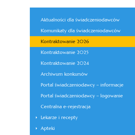
Aktualności dla świadczeniodawców
Komunikaty dla świadczeniodawców
Kontraktowanie 2026
Kontraktowanie 2025
Kontraktowanie 2024
Archiwum konkursów
Portal świadczeniodawcy – informacje
Portal świadczeniodawcy – logowanie
Centralna e-rejestracja
Lekarze i recepty
Apteki