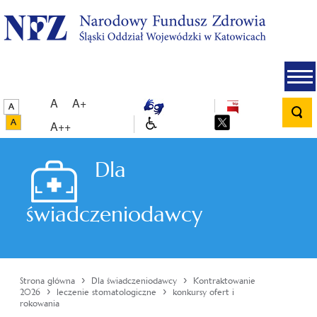
A
A+
A++
Dla
świadczeniodawcy
›
›
Strona główna
Dla świadczeniodawcy
Kontraktowanie
›
›
2026
leczenie stomatologiczne
konkursy ofert i
rokowania