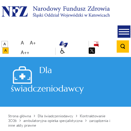
A
A+
A++
Dla
świadczeniodawcy
›
›
Strona główna
Dla świadczeniodawcy
Kontraktowanie
›
›
2026
ambulatoryjna opieka specjalistyczna
zarządzenia i
inne akty prawne