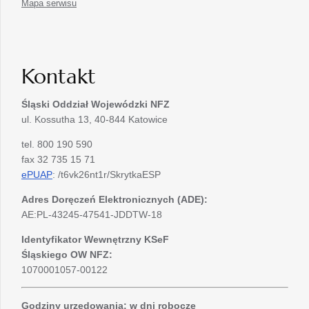
Mapa serwisu
Kontakt
Śląski Oddział Wojewódzki
NFZ
ul. Kossutha 13, 40-844 Katowice
tel. 800 190 590
fax 32 735 15 71
ePUAP
: /t6vk26nt1r/SkrytkaESP
Adres Doręczeń Elektronicznych (ADE):
AE:PL-43245-47541-JDDTW-18
Identyfikator Wewnętrzny KSeF
Śląskiego OW NFZ:
1070001057-00122
Godziny urzędowania: w dni robocze