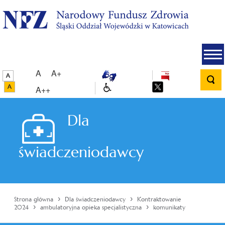
A
A+
A++
Dla
świadczeniodawcy
›
›
Strona główna
Dla świadczeniodawcy
Kontraktowanie
›
›
2024
ambulatoryjna opieka specjalistyczna
komunikaty