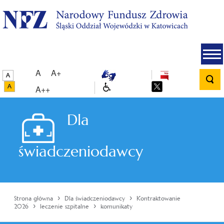
A
A+
A++
Dla
świadczeniodawcy
›
›
Strona główna
Dla świadczeniodawcy
Kontraktowanie
›
›
2026
leczenie szpitalne
komunikaty