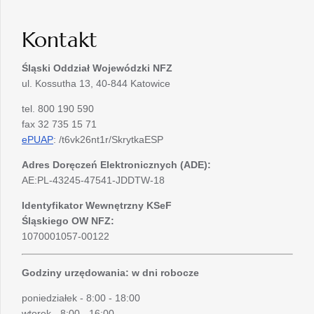
Kontakt
Śląski Oddział Wojewódzki
NFZ
ul. Kossutha 13, 40-844 Katowice
tel. 800 190 590
fax 32 735 15 71
ePUAP
: /t6vk26nt1r/SkrytkaESP
Adres Doręczeń Elektronicznych (ADE):
AE:PL-43245-47541-JDDTW-18
Identyfikator Wewnętrzny KSeF
Śląskiego OW NFZ:
1070001057-00122
Godziny urzędowania: w dni robocze
poniedziałek - 8:00 - 18:00
wtorek - 8:00 - 16:00