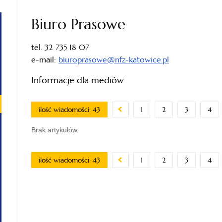
Biuro Prasowe
tel. 32 735 18 07
e-mail:
biuroprasowe@nfz-katowice.pl
Informacje dla mediów
ilość wiadomości: 43
1
2
3
4
Brak artykułów.
ilość wiadomości: 43
1
2
3
4