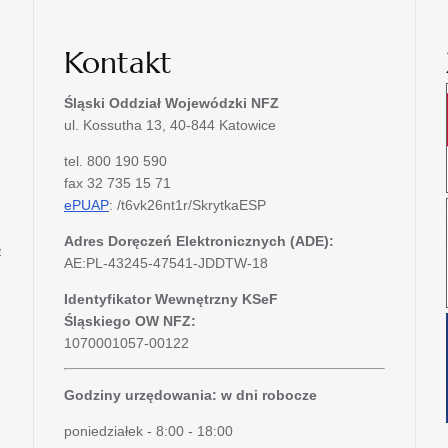
Kontakt
Śląski Oddział Wojewódzki
NFZ
ul. Kossutha 13, 40-844 Katowice
tel. 800 190 590
fax 32 735 15 71
ePUAP
: /t6vk26nt1r/SkrytkaESP
Adres Doręczeń Elektronicznych (ADE):
e
AE:PL-43245-47541-JDDTW-18
Identyfikator Wewnętrzny KSeF
Śląskiego OW NFZ:
1070001057-00122
Godziny urzędowania: w dni robocze
poniedziałek - 8:00 - 18:00