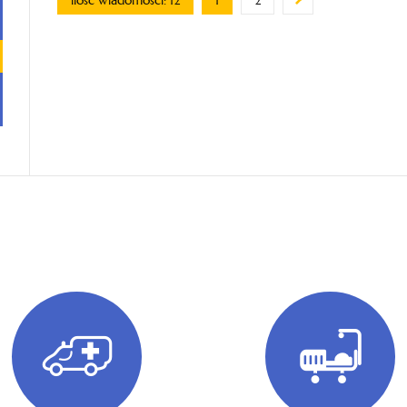
ilość wiadomości: 12
1
2