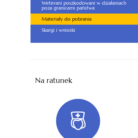
Weterani poszkodowani w działaniach
poza granicami państwa
Materiały do pobrania
Skargi i wnioski
Na ratunek