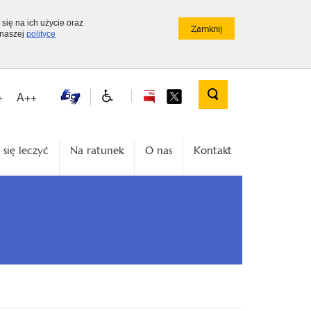
 się na ich użycie oraz
 naszej
polityce
+
A++
 się leczyć
Na ratunek
O nas
Kontakt