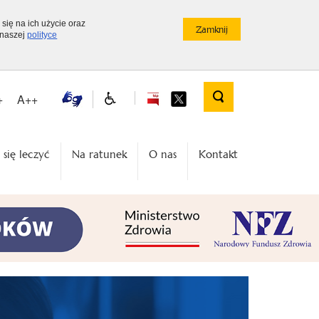
 się na ich użycie oraz
 naszej
polityce
+
A++
 się leczyć
Na ratunek
O nas
Kontakt