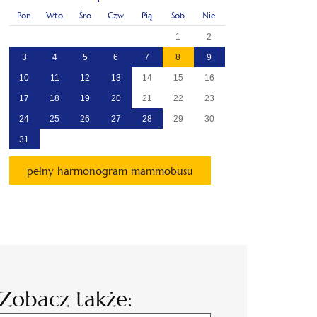
Pon
Wto
Śro
Czw
Pią
Sob
Nie
1
2
3
4
5
6
7
8
9
10
11
12
13
14
15
16
17
18
19
20
21
22
23
24
25
26
27
28
29
30
31
pełny harmonogram mammobusu
Zobacz także: