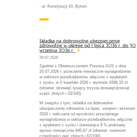
- ul. Konstytucji 43, Bytom
Składka na dobrowolne ubezpieczenie
zdrowotne w okresie od 1 lipca 2026 r. do 30
września 2026 r.
20.07.2026
Zgodnie z Obwieszczeniem Prezesa GUS z dnia
20.07.2026 r. przeciętne miesięczne wynagrodzenie
w sektorze przedsiębiorstw, włącznie z wypłatami
z zysku, w II kwartale 2026 r. wyniosło 9396,33 zł
(słownie: dziewięć tysięcy trzysta dziewięćdziesiąt
sześć złotych i 33/100).
W związku z tym, składka na dobrowolne
ubezpieczenie zdrowotne za lipiec, sierpień i wrzesień
2026 r. naliczana od wysokości przeciętnego
wynagrodzenia w sektorze przedsiębiorstw, włącznie
z wypłatami z zysku i stanowiąca 9 % podstawy
wynosi miesięcznie 845,67 zł (słownie: osiemset
czterdzieści pięć złotych i 67/100).